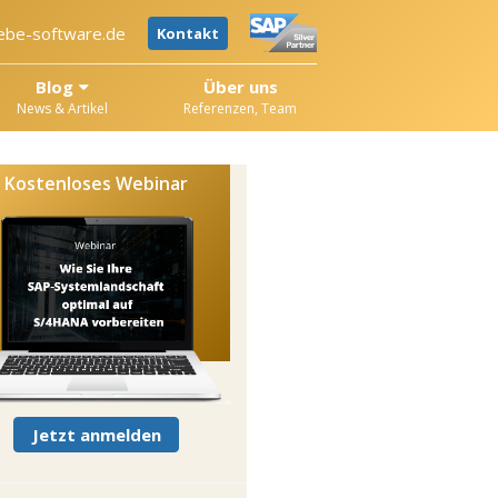
ebe-software.de
Kontakt
Blog
Über uns
News & Artikel
Referenzen, Team
Kostenloses Webinar
Jetzt anmelden