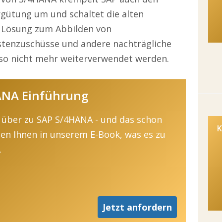
rgütung um und schaltet die alten
e Lösung zum Abbilden von
tenzuschüsse und andere nachträgliche
so nicht mehr weiterverwendet werden.
ANA Einführung
 über zu SAP S/4HANA - und das schon
K
gen Ihnen in unserem E-Book, was es zu
.
Jetzt anfordern