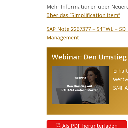
Mehr Informationen über Neueru
über das “Simplification Item”
SAP Note 2267377 – S4TWL – SD 
Management
Webinar: Den Umstieg 
Erhal
wertvo
S/4HA
Als PDF herunterladen