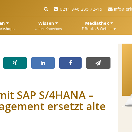
0211 946 285 72-15
info@erl
en
Wissen
Mediathek
orkshops
Unser Knowhow
E-Books & Webinare
mit SAP S/4HANA –
gement ersetzt alte