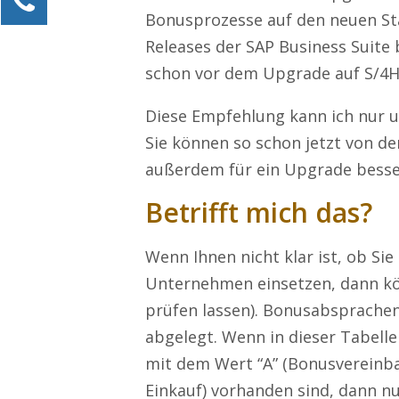
Bonusprozesse auf den neuen St
Alexander Kössner-Maier
Releases der SAP Business Suite 
Kundenservice
schon vor dem Upgrade auf S/4H
0211 946 285 72-15
Alexander.Koessner-Maier@erlebe-software.de
Diese Empfehlung kann ich nur u
Sie können so schon jetzt von d
Ihre Anfrage
außerdem für ein Upgrade besser
Betrifft mich das?
Wenn Ihnen nicht klar ist, ob Si
Unternehmen einsetzen, dann kön
prüfen lassen). Bonusabsprachen
abgelegt. Wenn in dieser Tabell
mit dem Wert “A” (Bonusvereinba
Einkauf) vorhanden sind, dann nu