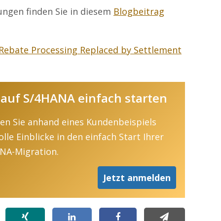
ngen finden Sie in diesem
Blogbeitrag
Rebate Processing Replaced by Settlement
auf S/4HANA einfach starten
ten Sie anhand eines Kundenbeispiels
lle Einblicke in den einfach Start Ihrer
NA-Migration.
Jetzt anmelden