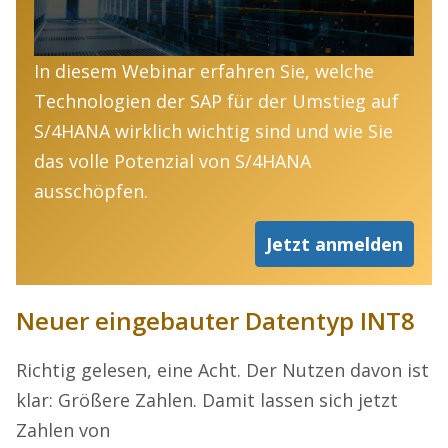
In diesem Webinar erfahren Sie, welche
Technologien der SAP für der Umstieg auf
S/4HANA wirklich wichtig sind und wie Sie
das volle Potenzial von S/4HANA
ausschöpfen.
Jetzt anmelden
Neuer eingebauter Datentyp INT8
Richtig gelesen, eine Acht. Der Nutzen davon ist
klar: Größere Zahlen. Damit lassen sich jetzt
Zahlen von