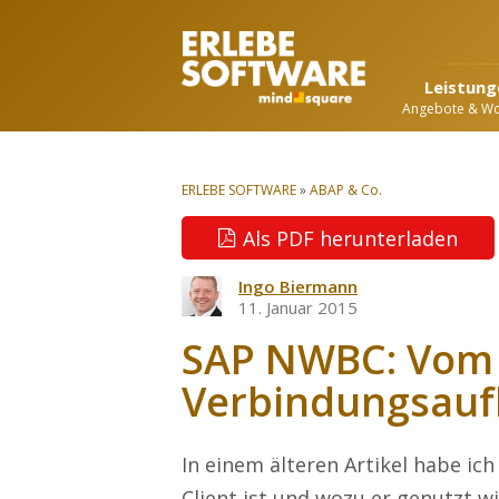
Leistung
Angebote & W
ERLEBE SOFTWARE
»
ABAP & Co.
Als PDF herunterladen
Ingo Biermann
11. Januar 2015
SAP NWBC: Vom 
Verbindungsau
In einem älteren Artikel habe ic
Client ist und wozu er genutzt wi