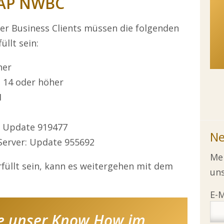
SAP NWBC
ver Business Clients müssen die folgenden
llt sein:
her
l 14 oder höher
1
: Update 919477
Ne
Server: Update 955692
Mel
füllt sein, kann es weitergehen mit dem
uns
e unser Know How im