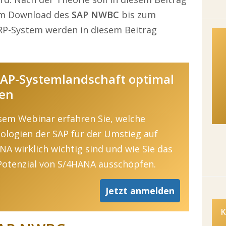
vom Download des
SAP NWBC
bis zum
P-System werden in diesem Beitrag
 SAP-Systemlandschaft optimal
ten
esem Webinar erfahren Sie, welche
ologien der SAP für der Umstieg auf
NA wirklich wichtig sind und wie Sie das
 Potenzial von S/4HANA ausschöpfen.
Jetzt anmelden
K