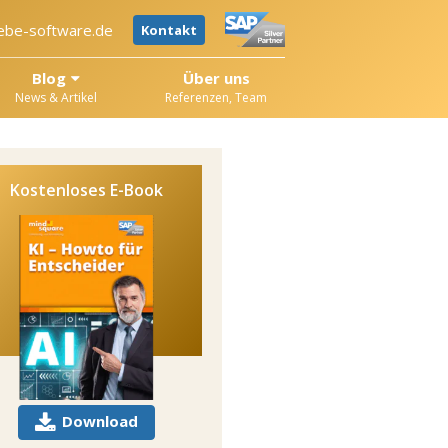
ebe-software.de
Kontakt
Blog
Über uns
News & Artikel
Referenzen, Team
Kostenloses E-Book
Download