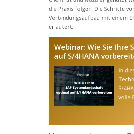
die Praxis folgen. Die Schritte 
Verbindungsaufbau mit einem ER
erläutert.
Webinar: Wie Sie Ihre
auf S/4HANA vorberei
In di
Techn
S/4HA
volle