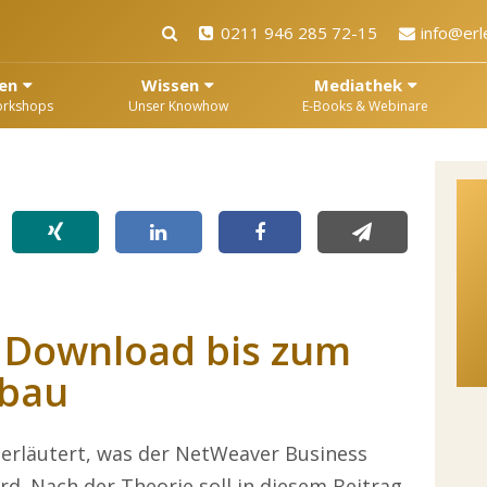
0211 946 285 72-15
info@erl
en
Wissen
Mediathek
orkshops
Unser Knowhow
E-Books & Webinare
Download bis zum
fbau
h erläutert, was der NetWeaver Business
rd. Nach der Theorie soll in diesem Beitrag