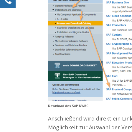
Alexander Kössner-Maier
Kundenservice
0211 946 285 72-15
Alexander.Koessner-Maier@erlebe-software.de
Ihre Anfrage
Download des SAP NWBC
Anschließend wird direkt ein Lin
Möglichkeit zur Auswahl der Ver