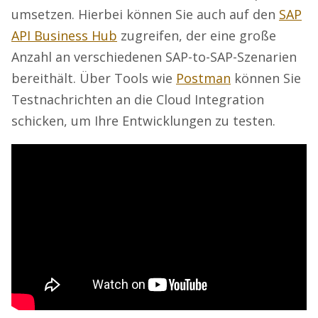
umsetzen. Hierbei können Sie auch auf den
SAP
API Business Hub
zugreifen, der eine große
Anzahl an verschiedenen SAP-to-SAP-Szenarien
bereithält. Über Tools wie
Postman
können Sie
Testnachrichten an die Cloud Integration
schicken, um Ihre Entwicklungen zu testen.