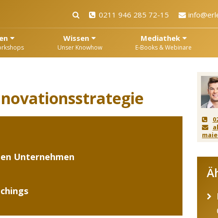
0211 946 285 72-15
info@erl
en
Wissen
Mediathek
orkshops
Unser Knowhow
E-Books & Webinare
nnovationsstrategie
0
a
maie
ten Unternehmen
Ä
chings