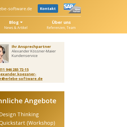
ebe-software.de
Kontakt
Blog
Über uns
News & Artikel
Referenzen, Team
Ihr Ansprechpartner
Alexander Kössner-Maier
Kundenservice
211 946 285 72-15
lexander.koessner-
r@erlebe-software.de
hnliche Angebote
Design Thinking
Quickstart (Workshop)