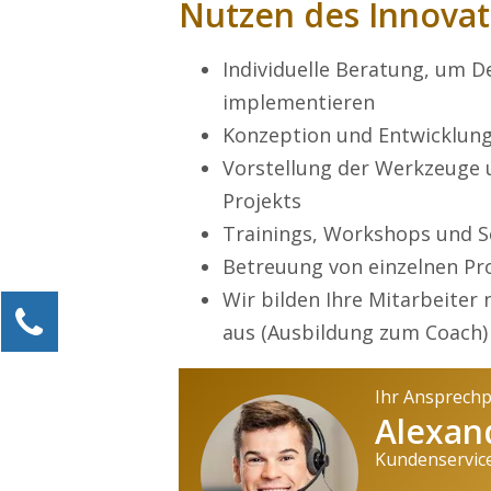
Nutzen des Innovat
Individuelle Beratung, um 
implementieren
Konzeption und Entwicklung
Vorstellung der Werkzeuge 
Projekts
Trainings, Workshops und S
Betreuung von einzelnen Pro
Wir bilden Ihre Mitarbeiter
Kontaktieren Sie uns!
aus (Ausbildung zum Coach)
Alexander Kössner-Maier
Kundenservice
Ihr Ansprech
Alexan
0211 946 285 72-15
Alexander.Koessner-Maier@erlebe-software.de
Kundenservic