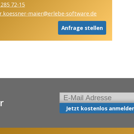
 285 72-15
r.koessner-maier@erlebe-software.de
Anfrage stellen
r