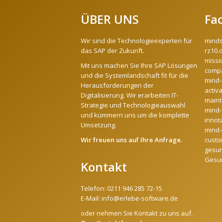
ÜBER UNS
Fa
Wir sind die Technologieexperten für
mind
das SAP der Zukunft.
rz10.
missi
Mit uns machen Sie Ihre SAP Lösungen
compa
und die Systemlandschaft fit für die
mind-
Herausforderungen der
activ
Digitalisierung. Wir erarbeiten IT-
maint
Strategie und Technologieauswahl
mind-
und kümmern uns um die komplette
innot
Umsetzung.
mind-l
Wir freuen uns auf Ihre Anfrage.
custo
gesun
Gesu
Kontakt
Telefon:
0211 946 285 72-15
E-Mail:
info@erlebe-software.de
oder nehmen Sie Kontakt zu uns auf.