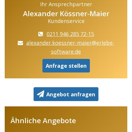
Ihr Ansprechpartner
Alexander Kössner-Maier
Kundenservice
0211 946 285 72-15
alexander.koessner-maier@erlebe-
software.de
Anfrage stellen
Angebot anfragen
Ähnliche Angebote