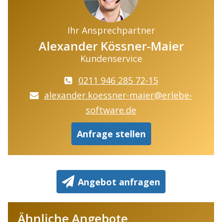
Ihr Ansprechpartner
Alexander Kössner-Maier
Kundenservice
0211 946 285 72-15
alexander.koessner-maier@erlebe-
software.de
Anfrage stellen
Angebot anfragen
Ähnliche Angebote