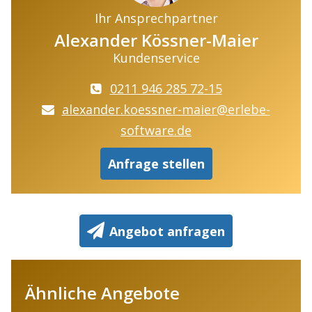
Ihr Ansprechpartner
Alexander Kössner-Maier
Kundenservice
0211 946 285 72-15
alexander.koessner-maier@erlebe-
software.de
Anfrage stellen
Angebot anfragen
Ähnliche Angebote