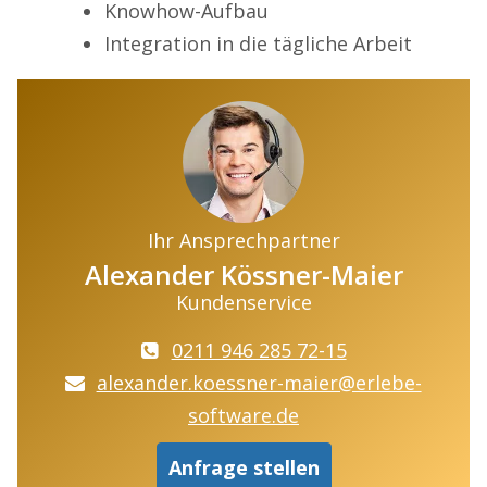
Knowhow-Aufbau
Integration in die tägliche Arbeit
Ihr Ansprechpartner
Alexander Kössner-Maier
Kundenservice
0211 946 285 72-15
alexander.koessner-maier@erlebe-
software.de
Anfrage stellen