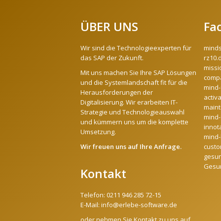
ÜBER UNS
Fa
Wir sind die Technologieexperten für
mind
das SAP der Zukunft.
rz10.
missi
Mit uns machen Sie Ihre SAP Lösungen
compa
und die Systemlandschaft fit für die
mind-
Herausforderungen der
activ
Digitalisierung. Wir erarbeiten IT-
maint
Strategie und Technologieauswahl
mind-
und kümmern uns um die komplette
innot
Umsetzung.
mind-l
Wir freuen uns auf Ihre Anfrage.
custo
gesun
Gesu
Kontakt
Telefon:
0211 946 285 72-15
E-Mail:
info@erlebe-software.de
oder nehmen Sie Kontakt zu uns auf.