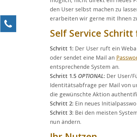
möglich, nicht direkt ein neues
den User selbst machen zu lassen
erarbeiten wir gerne mit Ihnen
Kontaktieren Sie uns!
Self Service Schritt 
Alexander Kössner-Maier
Kundenservice
Schritt 1:
Der User ruft ein Web
0211 946 285 72-15
oder sendet eine Mail an
Passwo
Alexander.Koessner-Maier@erlebe-software.de
entsprechende System an.
Ihre Anfrage
Schritt 1.5
OPTIONAL
:
Der User/Fü
Identitätsabfrage per Mail von 
die gewünschte Aktion authentifi
Schritt 2:
Ein neues Initialpasswo
Schritt 3:
Bei den meisten System
nun ändern.
Ihr Nutzen