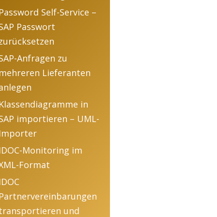
Password Self-Service –
SAP Passwort
zurücksetzen
SAP-Anfragen zu
mehreren Lieferanten
anlegen
Klassendiagramme in
SAP importieren – UML-
Importer
IDOC-Monitoring im
XML-Format
IDOC
Partnervereinbarungen
transportieren und