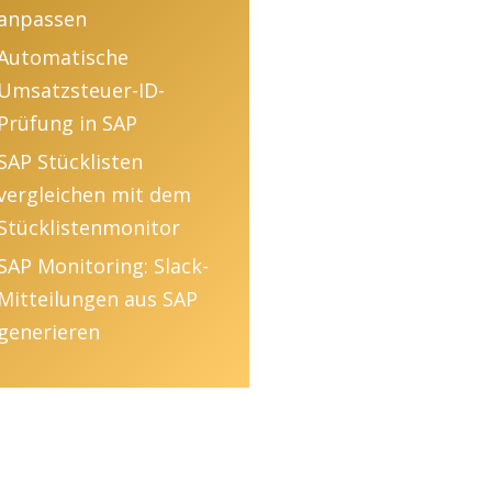
anpassen
Automatische
Umsatzsteuer-ID-
Prüfung in SAP
SAP Stücklisten
vergleichen mit dem
Stücklistenmonitor
SAP Monitoring: Slack-
Mitteilungen aus SAP
generieren