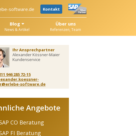
ebe-software.de
Kontakt
Blog
Über uns
News & Artikel
Referenzen, Team
Ihr Ansprechpartner
Alexander Kössner-Maier
Kundenservice
211 946 285 72-15
lexander.koessner-
r@erlebe-software.de
hnliche Angebote
SAP CO Beratung
SAP FI Beratung