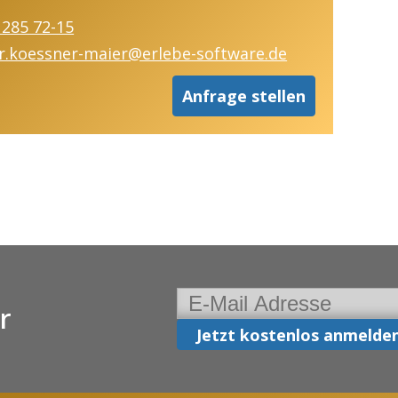
 285 72-15
r.koessner-maier@erlebe-software.de
Anfrage stellen
r