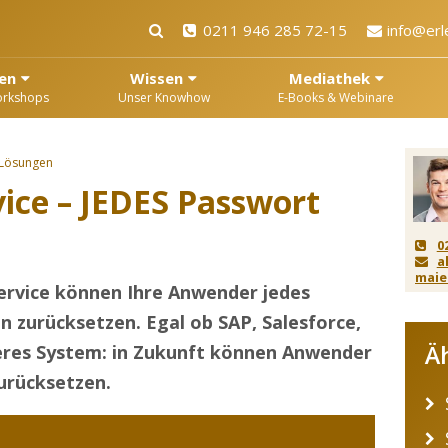
0211 946 285 72-15
info@erl
en
Wissen
Mediathek
orkshops
Unser Knowhow
E-Books & Webinare
 Lösungen
vice – JEDES Passwort
0
a
maie
ervice können Ihre Anwender jedes
n zurücksetzen. Egal ob SAP, Salesforce,
Ä
eres System: in Zukunft können Anwender
urücksetzen.