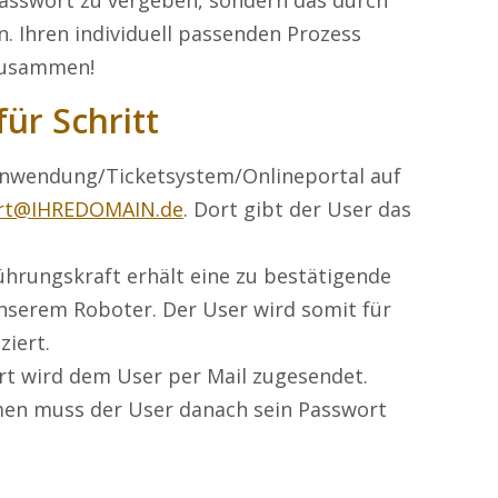
 Passwort zu vergeben, sondern das durch
. Ihren individuell passenden Prozess
 zusammen!
für Schritt
anwendung/Ticketsystem/Onlineportal auf
rt@IHREDOMAIN.de
. Dort gibt der User das
hrungskraft erhält eine zu bestätigende
unserem Roboter. Der User wird somit für
ziert.
rt wird dem User per Mail zugesendet.
en muss der User danach sein Passwort