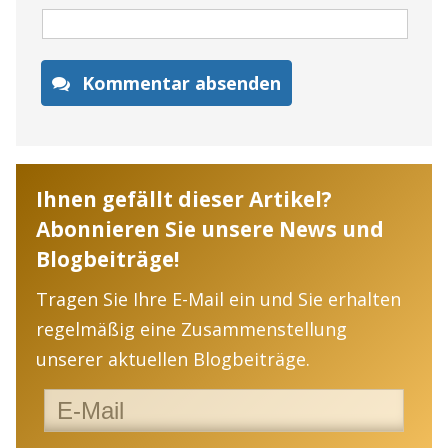
Kommentar absenden
Ihnen gefällt dieser Artikel?
Abonnieren Sie unsere News und
Blogbeiträge!
Tragen Sie Ihre E-Mail ein und Sie erhalten
regelmäßig eine Zusammenstellung
unserer aktuellen Blogbeiträge.