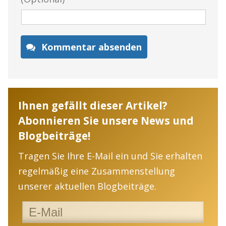
Kommentar absenden
Ihnen gefällt dieser Artikel?
Abonnieren Sie unsere News und
Blogbeiträge!
Tragen Sie Ihre E-Mail ein und Sie erhalten
regelmäßig eine Zusammenstellung
unserer aktuellen Blogbeiträge.