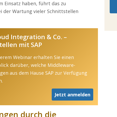
m Einsatz haben, führt das zu
i der
Wartung
vieler
Schnittstellen
oud Integration & Co. –
tellen mit SAP
serem Webinar erhalten Sie einen
lick darüber, welche Middleware-
gen aus dem Hause SAP zur Verfügung
n.
Jetzt anmelden
ngen durch die