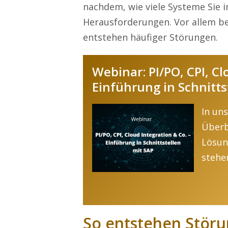
nachdem
,
wie viele Systeme Sie i
Herausforderungen. Vor allem
be
entsteh
en häufiger Störungen.
Webinar: PI/PO, CPI, Cl
Einführung in Schnitts
In un
Überb
Lösun
stehe
So entstehen Störu