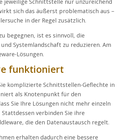
e jeweilige Schnittstelle nur unzureichend
wirkt sich das äußerst problematisch aus –
ersuche in der Regel zusätzlich.
 begegnen, ist es sinnvoll, die
- und Systemlandschaft zu reduzieren. Am
leware
-Lösungen
.
e funktioniert
ie komplizierte Schnittstellen-Geflechte in
niert als
K
n
otenpunkt
für den
ass Sie Ihre Lösungen nicht mehr einzeln
Stattdessen verbinden Sie ihre
ddleware, die den
Datenaustau
s
ch
regelt.
nehmen erhalten dadurch eine bessere