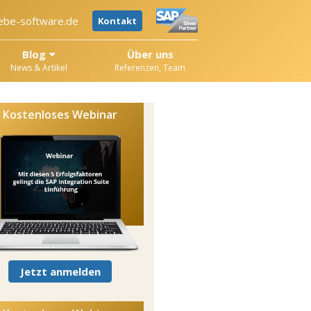
ebe-software.de
Kontakt
Blog
Über uns
News & Artikel
Referenzen, Team
Kostenloses Webinar
Jetzt anmelden