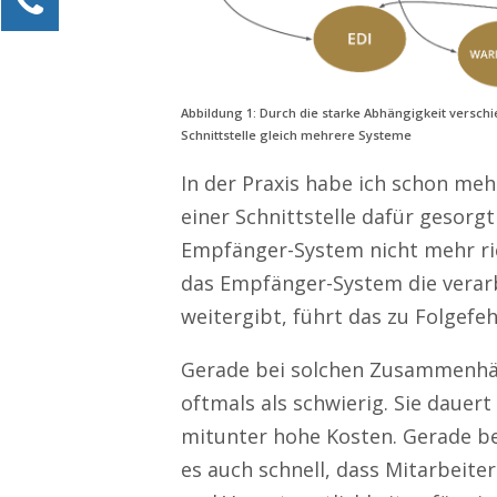
Alexander Kössner-Maier
Kundenservice
0211 946 285 72-15
Abbildung 1: Durch die starke Abhängigkeit versch
Alexander.Koessner-Maier@erlebe-software.de
Schnittstelle gleich mehrere Systeme
Ihre Anfrage
I
n der Praxis
habe ich schon meh
einer Schnittstelle dafür gesor
Empfänger-System nicht mehr ri
das Empfänger-System die verar
weitergibt, führt das zu Folgefeh
Gerade bei solchen Zusammenhän
oftmals als schwierig. Sie dauer
mitunter hohe Kosten. Gerade b
es
auch
schnell, dass Mitarbeiter