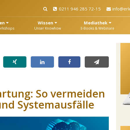
0211 946 285 72-15
info@erl
en
Wissen
Mediathek
orkshops
Unser Knowhow
E-Books & Webinare
artung: So vermeiden
 und Systemausfälle