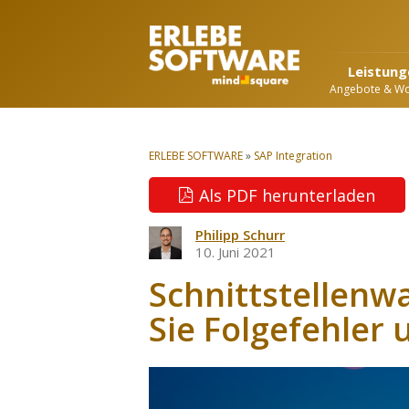
Leistung
Angebote & W
ERLEBE SOFTWARE
»
SAP Integration
Als PDF herunterladen
Philipp Schurr
10. Juni 2021
Schnittstellenw
Sie Folgefehler