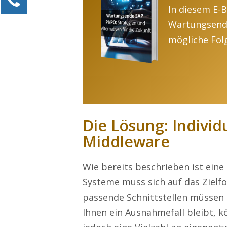
In diesem E-B
Alexander Kössner-Maier
Wartungsende
Kundenservice
mögliche Fol
0211 946 285 72-15
Alexander.Koessner-Maier@erlebe-software.de
Ihre Anfrage
Die Lösung: Indivi
Middleware
Wie bereits beschrieben ist eine
Systeme muss sich auf das Zielf
passende Schnittstellen müssen 
Ihnen ein Ausnahmefall bleibt, k