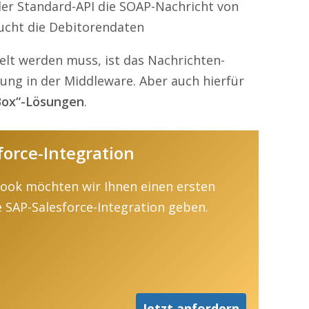
er Standard-API die SOAP-Nachricht von
ucht die Debitorendaten
elt werden muss, ist das Nachrichten-
ung in der Middleware. Aber auch hierfür
Box“-Lösungen
.
force-Integration
Book möchten wir Ihnen einen ersten
ie SAP-Salesforce-Integration geben.
Jetzt anfordern