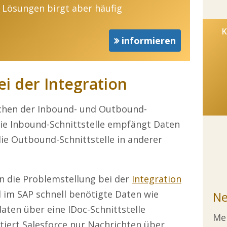
r Lösungen birgt aber häufig
K
informieren
i der Integration
schen der Inbound- und Outbound-
Die Inbound-Schnittstelle empfängt Daten
ie Outbound-Schnittstelle in anderer
on die Problemstellung bei der
Integration
 im SAP schnell benötigte Daten wie
Ne
ten über eine IDoc-Schnittstelle
Mel
iert Salesforce nur Nachrichten über