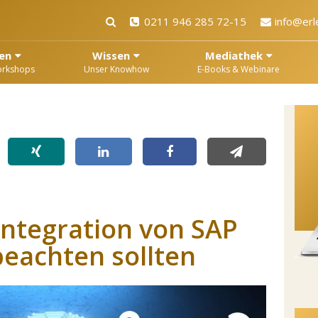
0211 946 285 72-15
info@erl
en
Wissen
Mediathek
orkshops
Unser Knowhow
E-Books & Webinare
Integration von SAP
beachten sollten