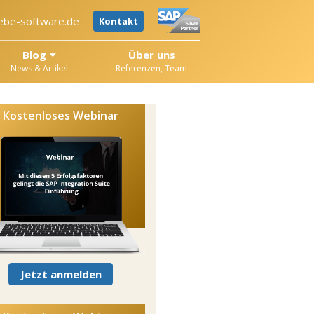
ebe-software.de
Kontakt
Blog
Über uns
News & Artikel
Referenzen, Team
Kostenloses Webinar
Jetzt anmelden