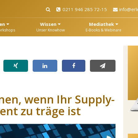
0211 946 285 72-15
info@erl
en
Wissen
Mediathek
orkshops
Unser Knowhow
E-Books & Webinare
nen, wenn Ihr Supply-
t zu träge ist