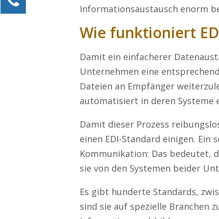
Informationsaustausch enorm be
Alexander Kössner-Maier
Kundenservice
Wie funktioniert ED
0211 946 285 72-15
Damit ein einfacherer Datenaust
Alexander.Koessner-Maier@erlebe-software.de
Unternehmen eine entsprechende E
Ihre Anfrage
Dateien an Empfänger weiterzule
automatisiert in deren Systeme 
Damit dieser Prozess reibungslos
einen EDI-Standard einigen. Ein s
Kommunikation: Das bedeutet, da
sie von den Systemen beider Unt
Es gibt hunderte Standards, zwi
sind sie auf spezielle Branchen 