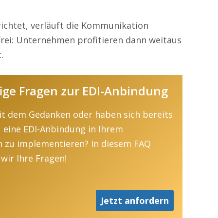
richtet, verläuft die Kommunikation
frei: Unternehmen profitieren dann weitaus
.
ige Fragen zur EDI-Anbindung
mit dem Gedanken oder haben sich bereits
, eine EDI-Anbindung in Ihrem
 zu implementieren? In diesem FAQ
wir Ihre Fragen!
Jetzt anfordern