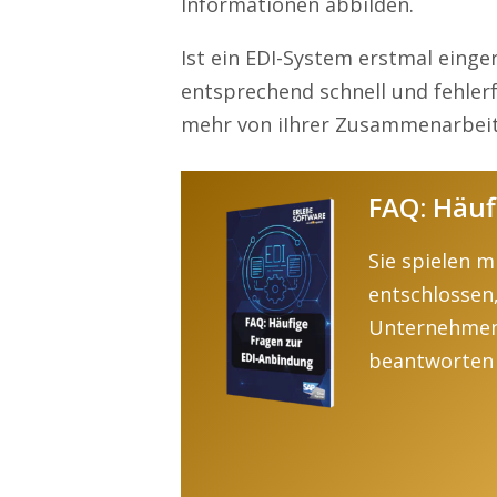
Informationen abbilden.
Ist ein EDI-System erstmal einge
entsprechend schnell und fehler
mehr von iIhrer Zusammenarbeit
FAQ: Häuf
Sie spielen 
entschlossen
Unternehmen
beantworten 