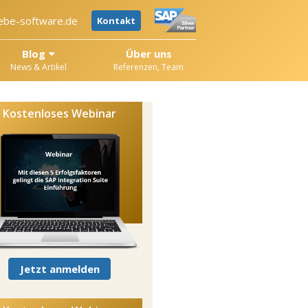
ebe-software.de
Kontakt
Blog
Über uns
News & Artikel
Referenzen, Team
Kostenloses Webinar
Jetzt anmelden