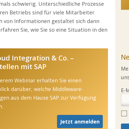
als schwierig. Unterschiedliche Prozesse
n Betriebs sind für viele Mitarbeiter
h von Informationen gestaltet sich dann
rfahren Sie, wie Sie so eine Situation in den
Ne
oud Integration & Co. –
tellen mit SAP
Mel
uns
serem Webinar erhalten Sie einen
lick darüber, welche Middleware-
gen aus dem Hause SAP zur Verfügung
n.
Jetzt anmelden