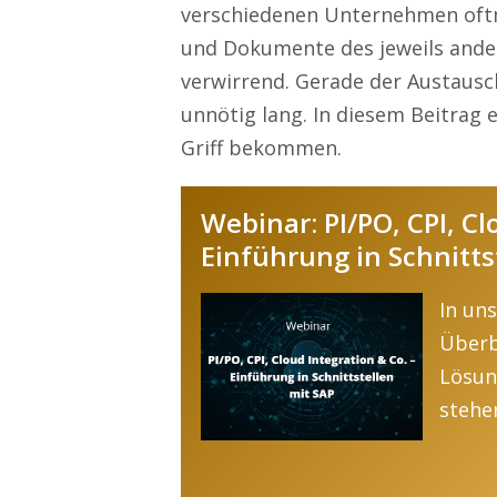
verschiedenen Unternehmen oftm
und Dokumente des jeweils andere
verwirrend. Gerade der Austausc
unnötig lang. In diesem Beitrag e
Griff bekommen.
Webinar: PI/PO, CPI, Cl
Einführung in Schnitts
In un
Überb
Lösun
stehe