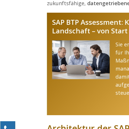
zukunftsfähige,
datengetrieben
SAP BTP Assessment: Kl
Landschaft – von Start
Sie e
für I
Maßn
mana
damit
aufge
steue
Architektur der SAP
Kontaktieren Sie uns!