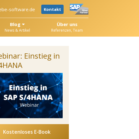
ebe-software.de
Kontakt
Blog
Über uns
News & Artikel
Referenzen, Team
binar: Einstieg in
/4HANA
Kostenloses E-Book