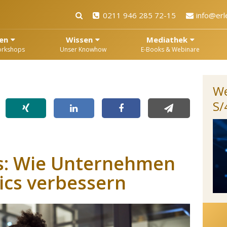
0211 946 285 72-15
info@erl
en
Wissen
Mediathek
orkshops
Unser Knowhow
E-Books & Webinare
We
S
es: Wie Unternehmen
ics verbessern