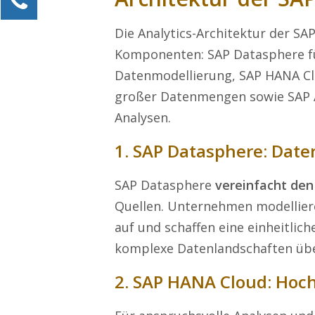
Alexander Kössner-Maier
Die Analytics-Architektur der SAP
Kundenservice
Komponenten: SAP Datasphere f
0211 946 285 72-15
Datenmodellierung, SAP HANA Cl
Alexander.Koessner-Maier@erlebe-software.de
großer Datenmengen sowie SAP A
Ihre Anfrage
Analysen.
1. SAP Datasphere: Dat
SAP Datasphere
vereinfacht den
Quellen. Unternehmen modelliere
auf und schaffen eine einheitlic
komplexe Datenlandschaften üb
2. SAP HANA Cloud: Hoc