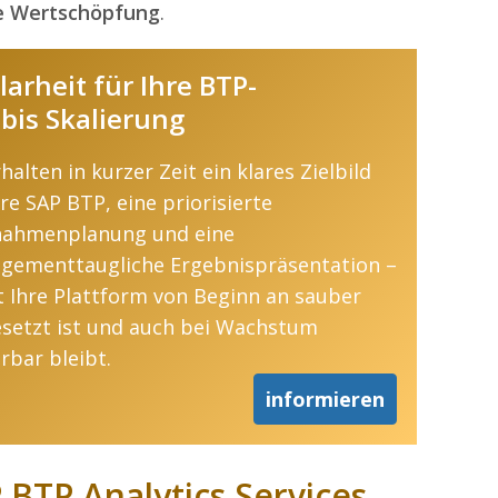
e Wertschöpfung
.
arheit für Ihre BTP-
 bis Skalierung
rhalten in kurzer Zeit ein klares Zielbild
hre SAP BTP, eine priorisierte
ahmenplanung und eine
gementtaugliche Ergebnispräsentation –
 Ihre Plattform von Beginn an sauber
setzt ist und auch bei Wachstum
rbar bleibt.
informieren
 BTP Analytics Services