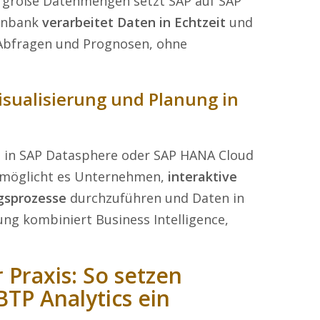
d große Datenmengen setzt SAP auf SAP
tenbank
verarbeitet Daten in Echtzeit
und
 Abfragen und Prognosen, ohne
Visualisierung und Planung in
ie in SAP Datasphere oder SAP HANA Cloud
ermöglicht es Unternehmen,
interaktive
gsprozesse
durchzuführen und Daten in
sung kombiniert Business Intelligence,
 Praxis: So setzen
TP Analytics ein