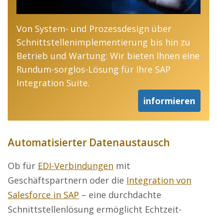
Von System- und Prozessdesign über
Schnittstellenimplementierung bis hin zu
Betrieb und Wartung: Wir bieten Ihnen eine
Rundum-sorglos-Lösung für Ihre SAP
Integration Suite.
informieren
Automatisierter Datenaustausch
Ob für
EDI-Verbindungen
mit
Geschäftspartnern oder die
Integration von
Salesforce in SAP
– eine durchdachte
Schnittstellenlösung ermöglicht Echtzeit-