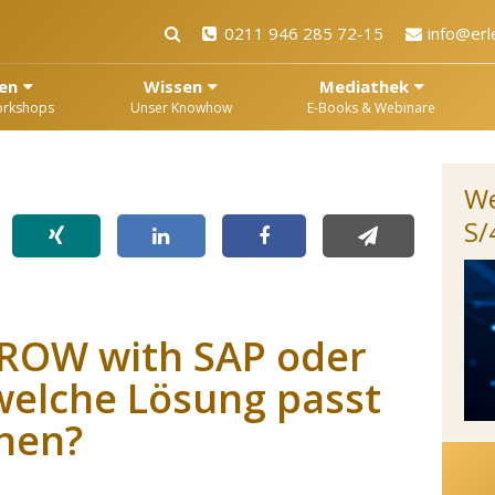
0211 946 285 72-15
info@erl
en
Wissen
Mediathek
orkshops
Unser Knowhow
E-Books & Webinare
We
S
GROW with SAP oder
welche Lösung passt
nen?