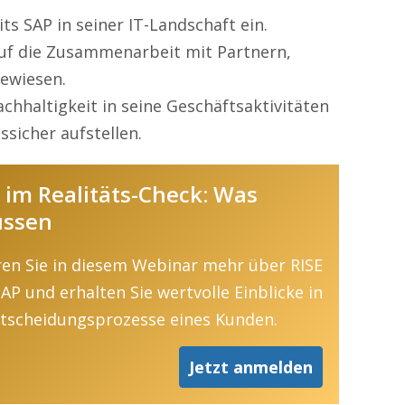
s SAP in seiner IT-Landschaft ein.
auf die Zusammenarbeit mit Partnern,
ewiesen.
hhaltigkeit in seine Geschäftsaktivitäten
ssicher aufstellen.
 im Realitäts-Check: Was
üssen
ren Sie in diesem Webinar mehr über RISE
AP und erhalten Sie wertvolle Einblicke in
ntscheidungsprozesse eines Kunden.
Jetzt anmelden