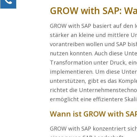
GROW with SAP: Wa
Alexander Kössner-Maier
Kundenservice
GROW with SAP basiert auf den Id
0211 946 285 72-15
stärker an kleine und mittlere 
Alexander.Koessner-Maier@erlebe-software.de
vorantreiben wollen und SAP bis
Ihre Anfrage
nutzen konnten. Auch diese Unte
Transformation unter Druck, ein
implementieren. Um diese Unter
unterstützen, gibt es das Komp
richtet die Unternehmenstechnol
ermöglicht eine effizientere Ska
Wann ist GROW with SAP 
GROW with SAP konzentriert sich