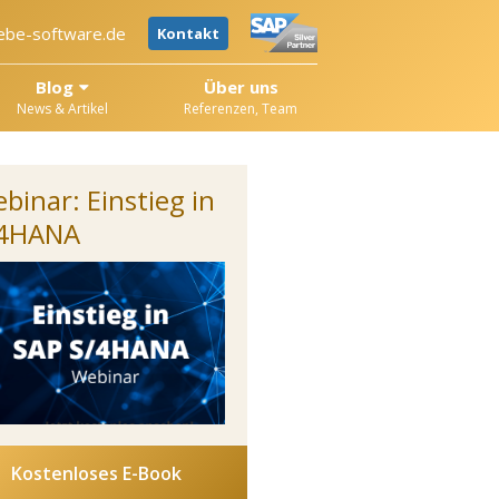
ebe-software.de
Kontakt
Blog
Über uns
News & Artikel
Referenzen, Team
binar: Einstieg in
/4HANA
Kostenloses E-Book