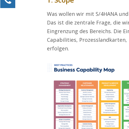
Alexander Kössner-Maier
Was wollen wir mit S/4HANA un
Kundenservice
Das ist die zentrale Frage, die wi
0211 946 285 72-15
Eingrenzung des Bereichs. Die Ei
Alexander.Koessner-Maier@erlebe-software.de
Capabilities, Prozesslandkarten
Ihre Anfrage
erfolgen.