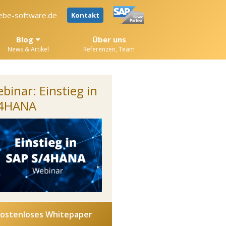
ebe-software.de
Kontakt
Blog
Über uns
News & Artikel
Referenzen, Team
binar: Einstieg in
/4HANA
ostenloses Whitepaper