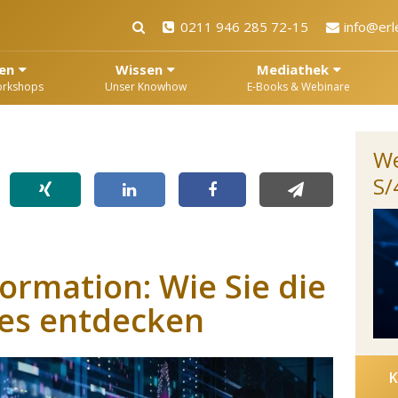
0211 946 285 72-15
info@erl
en
Wissen
Mediathek
orkshops
Unser Knowhow
E-Books & Webinare
We
S
rmation: Wie Sie die
res entdecken
K