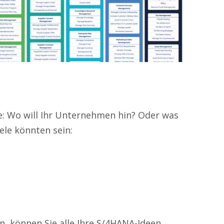
le: Wo will Ihr Unternehmen hin? Oder was
le könnten sein:
en, können Sie alle Ihre S/4HANA-Ideen