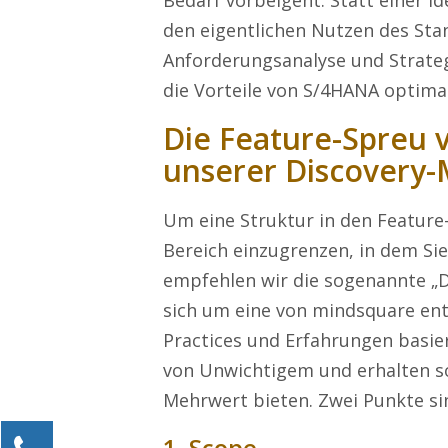
Bedarf vorbeigeht. Statt einer Id
den eigentlichen Nutzen des Sta
Anforderungsanalyse und Strateg
die Vorteile von S/4HANA optima
Die Feature-Spreu 
unserer Discovery
Um eine Struktur in den Feature-
Bereich einzugrenzen, in dem Si
empfehlen wir die sogenannte „D
sich um eine von mindsquare ent
Practices und Erfahrungen basier
von Unwichtigem und erhalten so
Mehrwert bieten. Zwei Punkte si
1. Scope
Kontaktieren Sie uns!