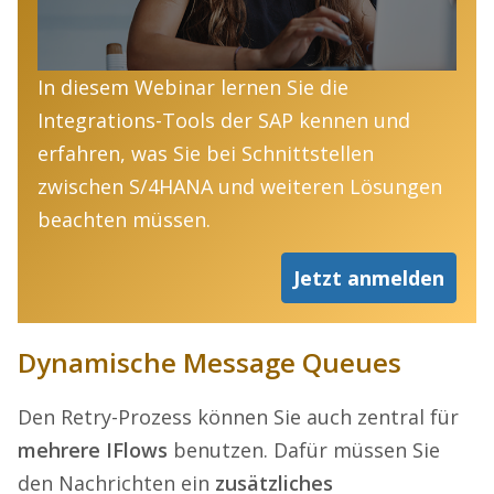
In diesem Webinar lernen Sie die
Integrations-Tools der SAP kennen und
erfahren, was Sie bei Schnittstellen
zwischen S/4HANA und weiteren Lösungen
beachten müssen.
Jetzt anmelden
Dynamische Message Queues
Den Retry-Prozess können Sie auch zentral für
mehrere IFlows
benutzen. Dafür müssen Sie
den Nachrichten ein
zusätzliches